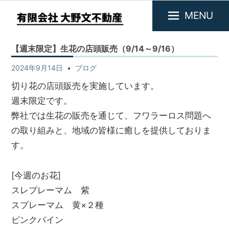
MENU
大
野
【週末限定】生花の店頭販売（9/14～9/16）
文
2024年9月14日
ブログ
不
切り花の店頭販売を実施しています。
動
週末限定です。
産
弊社では生花の販売を通じて、フワラーロス問題へ
の取り組みと、地域の皆様に癒しを提供しておりま
す。
[今週のお花]
スレプレーマム 紫
スプレーマム 黄×２種
ピンクパイン